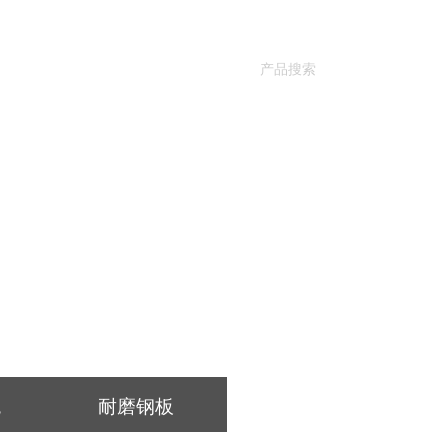
新闻动态
联系恒展
|
观
耐磨钢板