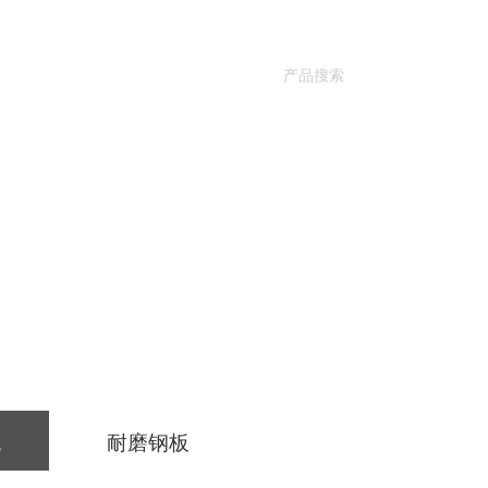
新闻动态
联系恒展
|
观
耐磨钢板